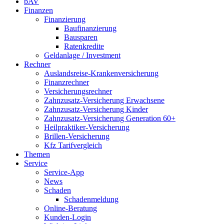
bAV
Finanzen
Finanzierung
Baufinanzierung
Bausparen
Ratenkredite
Geldanlage / Investment
Rechner
Auslandsreise-Krankenversicherung
Finanzrechner
Versicherungsrechner
Zahnzusatz-Versicherung Erwachsene
Zahnzusatz-Versicherung Kinder
Zahnzusatz-Versicherung Generation 60+
Heilpraktiker-Versicherung
Brillen-Versicherung
Kfz Tarifvergleich
Themen
Service
Service-App
News
Schaden
Schadenmeldung
Online-Beratung
Kunden-Login