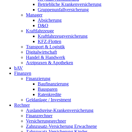
Betriebliche Krankenversicherung
Gruppenunfallversicherung
Manager
Absicherung
D&O
Kraftfahrzeuge
Kraftfahrzeugversicherung
KFZ-Flotten
Transport & Logistik
Digitalwirtschaft
Handel & Handwerk
Arztpraxen & Apotheken
bAV
Finanzen
Finanzierung
Baufinanzierung
Bausparen
Ratenkredite
Geldanlage / Investment
Rechner
Auslandsreise-Krankenversicherung
Finanzrechner
Versicherungsrechner
Zahnzusatz-Versicherung Erwachsene
Zahnzusatz-Versicherung Kinder