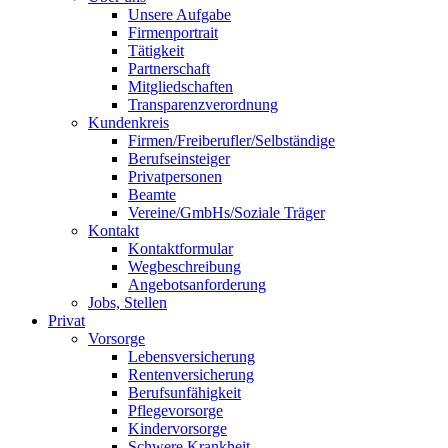
Unsere Aufgabe
Firmenportrait
Tätigkeit
Partnerschaft
Mitgliedschaften
Transparenzverordnung
Kundenkreis
Firmen/Freiberufler/Selbständige
Berufseinsteiger
Privatpersonen
Beamte
Vereine/GmbHs/Soziale Träger
Kontakt
Kontaktformular
Wegbeschreibung
Angebotsanforderung
Jobs, Stellen
Privat
Vorsorge
Lebensversicherung
Rentenversicherung
Berufsunfähigkeit
Pflegevorsorge
Kindervorsorge
Schwere Krankheit