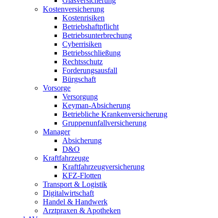
Glasversicherung
Kostenversicherung
Kostenrisiken
Betriebshaftpflicht
Betriebsunterbrechung
Cyberrisiken
Betriebsschließung
Rechtsschutz
Forderungsausfall
Bürgschaft
Vorsorge
Versorgung
Keyman-Absicherung
Betriebliche Krankenversicherung
Gruppenunfallversicherung
Manager
Absicherung
D&O
Kraftfahrzeuge
Kraftfahrzeugversicherung
KFZ-Flotten
Transport & Logistik
Digitalwirtschaft
Handel & Handwerk
Arztpraxen & Apotheken